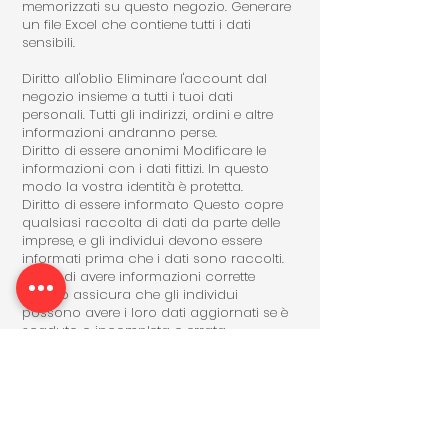
memorizzati su questo negozio. Generare
un file Excel che contiene tutti i dati
sensibili.
Diritto all'oblio Eliminare l'account dal
negozio insieme a tutti i tuoi dati
personali. Tutti gli indirizzi, ordini e altre
informazioni andranno perse.
Diritto di essere anonimi Modificare le
informazioni con i dati fittizi. In questo
modo la vostra identità è protetta.
Diritto di essere informato Questo copre
qualsiasi raccolta di dati da parte delle
imprese, e gli individui devono essere
informati prima che i dati sono raccolti.
Diritto di avere informazioni corrette
Questo assicura che gli individui
possono avere i loro dati aggiornati se è
scaduto o incompleta o errata.
Diritto di limitare l'elaborazione Gli
individui possono richiedere che i loro
dati non viene utilizzato per l'elaborazione.
Diritto di oggetto Questo include diritto
degli individui di fermare il trattamento dei
propri dati per il marketing diretto.