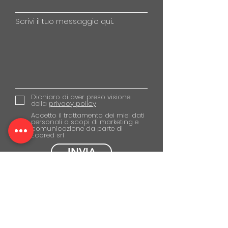
Scrivi il tuo messaggio qui...
Dichiaro di aver preso visione
della
privacy policy
Accetto il trattamento dei miei dati
personali a scopi di marketing e
comunicazione da parte di
Ecored srl
INVIA