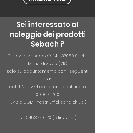
Sei interessato al
noleggio dei prodotti
Sebach ?
Ci trovi in via Apollo XI
14 - 37059
Santa
Maria di Zevio (VR)
solo su appuntamento con i seguenti
orari:
dal LUN al VEN con orario continuato
09:00 / 17:00
(SAB e DOM i nostri uffici sono chiusi)
Tel
045.87.79.279 (6
linee r.a.)