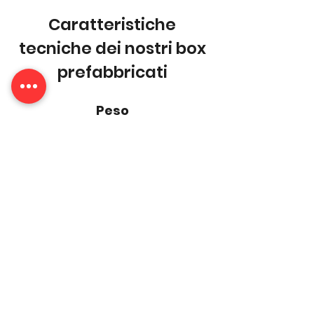
Caratteristiche
tecniche dei nostri box
prefabbricati
Peso
1350 kg ca.
Misure
605x244x260 cm (LxPxH)
240 cm h interna
Alimentazione
Impianto elettrico 230V - 50 Hz - 16A
(potenza richiesta 2 kW ca.)