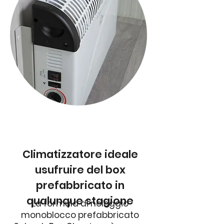
Climatizzatore ideale
usufruire del box
prefabbricato in
qualunque stagione
La formula di noleggio
monoblocco prefabbricato